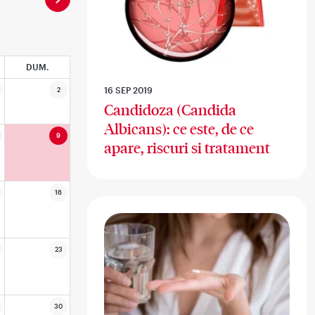
DUM.
16 SEP 2019
2
Candidoza (Candida
Albicans): ce este, de ce
9
apare, riscuri si tratament
16
23
30