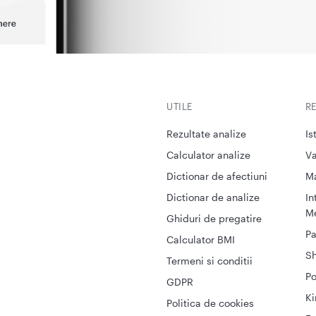
UTILE
R
Rezultate analize
Is
Calculator analize
Va
Dictionar de afectiuni
M
Dictionar de analize
In
Me
Ghiduri de pregatire
Pa
Calculator BMI
S
Termeni si conditii
Po
GDPR
Ki
Politica de cookies