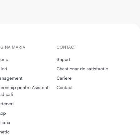
EGINA MARIA
CONTACT
toric
Suport
lori
Chestionar de satisfactie
anagement
Cariere
ternship pentru Asistenti
Contact
dicali
rteneri
hop
liana
netic