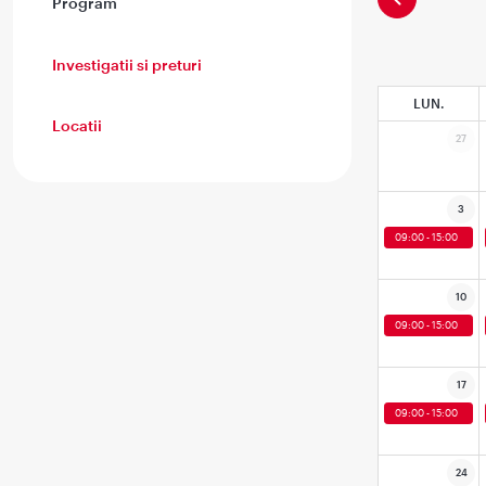
Program
Investigatii si preturi
LUN.
Locatii
27
3
09:00 - 15:00
10
09:00 - 15:00
17
09:00 - 15:00
24