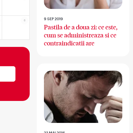
9 SEP 2019
6
Pastila de a doua zi: ce este,
cum se administreaza si ce
contraindicatii are
23 MAI 2016