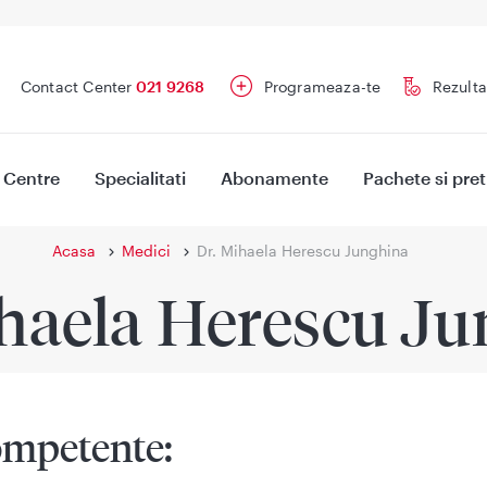
Contact Center
021 9268
Programeaza-te
Rezulta
Centre
Specialitati
Abonamente
Pachete si pret
Acasa
Medici
Dr. Mihaela Herescu Junghina
ihaela Herescu Ju
mpetente: