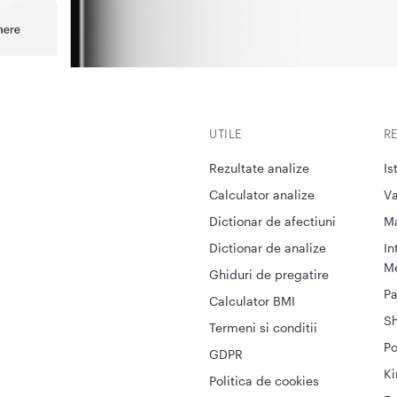
UTILE
R
Rezultate analize
Is
Calculator analize
Va
Dictionar de afectiuni
M
Dictionar de analize
In
Me
Ghiduri de pregatire
Pa
Calculator BMI
S
Termeni si conditii
Po
GDPR
Ki
Politica de cookies