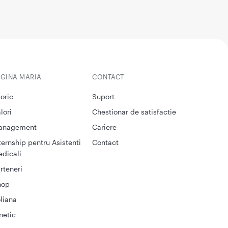
EGINA MARIA
CONTACT
toric
Suport
lori
Chestionar de satisfactie
anagement
Cariere
ternship pentru Asistenti
Contact
dicali
rteneri
hop
liana
netic