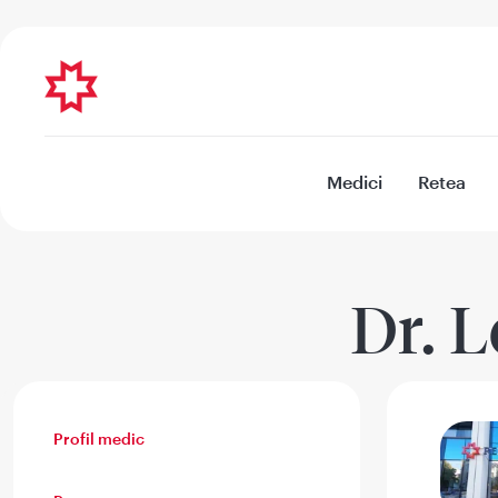
Medici
Retea
Dr. 
Profil medic