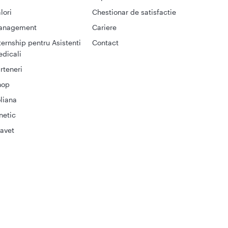
lori
Chestionar de satisfactie
anagement
Cariere
ternship pentru Asistenti
Contact
dicali
rteneri
hop
liana
netic
avet