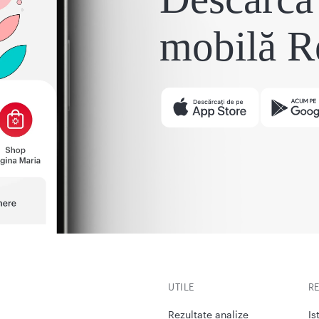
mobilă R
UTILE
R
Rezultate analize
Is