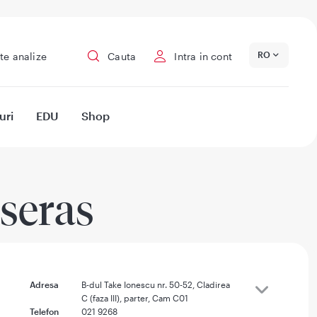
RO
te analize
Cauta
Intra in cont
uri
EDU
Shop
seras
Adresa
B-dul Take Ionescu nr. 50-52, Cladirea
C (faza III), parter, Cam C01
Telefon
021 9268