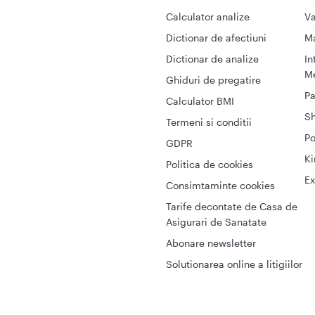
Calculator analize
Va
Dictionar de afectiuni
M
Dictionar de analize
In
Me
Ghiduri de pregatire
Pa
Calculator BMI
S
Termeni si conditii
Po
GDPR
Ki
Politica de cookies
Ex
Consimtaminte cookies
Tarife decontate de Casa de
Asigurari de Sanatate
Abonare newsletter
Solutionarea online a litigiilor