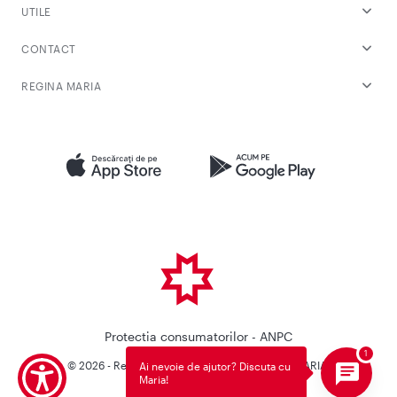
UTILE
CONTACT
REGINA MARIA
Protectia consumatorilor - ANPC
© 2026 - Reteaua Privata de Sanatate REGINA MARIA.
Ai nevoie de ajutor? Discuta cu
Maria!
Toate drepturile rezervate.