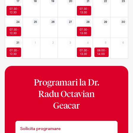
17
18
19
20
21
22
23
07:30 -
07:30 -
12:30
13:30
24
25
26
27
28
29
30
07:30 -
07:30 -
12:30
13:30
31
1
2
3
4
5
6
07:30 -
07:30 -
08:00 -
12:30
13:30
14:00
Programari la
Dr.
Radu Octavian
Geacar
Solicita programare