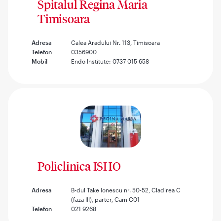
Spitalul Regina Maria
Timisoara
Adresa
Calea Aradului Nr. 113, Timisoara
Telefon
0356900
Mobil
Endo Institute: 0737 015 658
Policlinica ISHO
Adresa
B-dul Take Ionescu nr. 50-52, Cladirea C
(faza III), parter, Cam C01
Telefon
021 9268