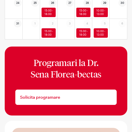
24
25
26
27
28
29
30
15:00 -
15:00 -
10:00 -
18:00
18:00
13:00
31
1
2
3
4
5
6
15:00 -
15:00 -
10:00 -
18:00
18:00
13:00
Programari la
Dr.
Sena Florea-bectas
Solicita programare