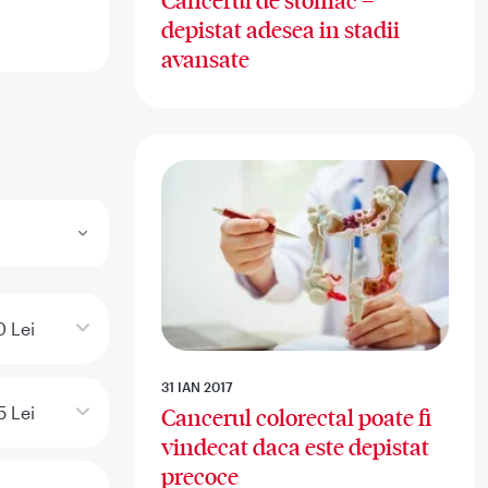
Cancerul de stomac –
depistat adesea in stadii
avansate
 Lei
31 IAN 2017
5 Lei
Cancerul colorectal poate fi
vindecat daca este depistat
precoce