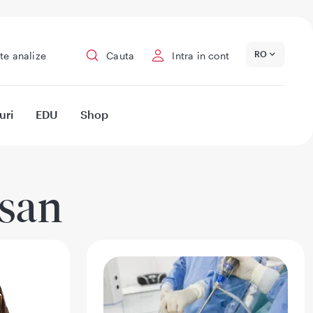
RO
te analize
Cauta
Intra in cont
uri
EDU
Shop
asan