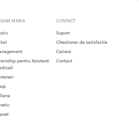
EGINA MARIA
CONTACT
toric
Suport
lori
Chestionar de satisfactie
anagement
Cariere
ternship pentru Asistenti
Contact
dicali
rteneri
hop
liana
netic
avet