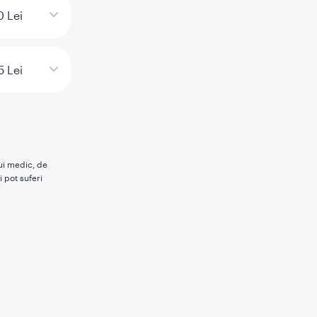
0 Lei
5 Lei
rui medic, de
i pot suferi