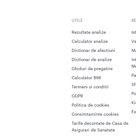
UTILE
R
Rezultate analize
Is
Calculator analize
Va
Dictionar de afectiuni
M
Dictionar de analize
In
Me
Ghiduri de pregatire
Pa
Calculator BMI
S
Termeni si conditii
Po
GDPR
Ki
Politica de cookies
Ex
Consimtaminte cookies
Tarife decontate de Casa de
Asigurari de Sanatate