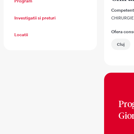
Program
Competent
Investigatii si preturi
CHIRURGIE
Ofera consul
Locatii
Cluj
Pro
Gio