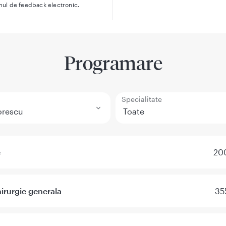
mul de feedback electronic.
Programare
Specialitate
e
200
irurgie generala
35