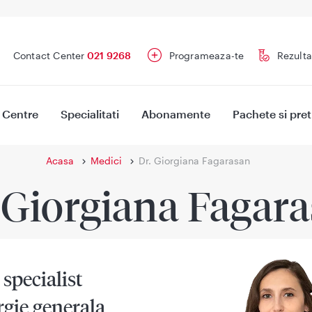
Contact Center
021 9268
Programeaza-te
Rezulta
Centre
Specialitati
Abonamente
Pachete si pret
Acasa
Medici
Dr. Giorgiana Fagarasan
 Giorgiana Fagar
specialist
gie generala