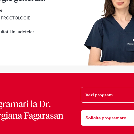
e:
 PROCTOLOGIE
tatii in judetele:
Vezi program
gramari la
Dr.
rgiana Fagarasan
Solicita programare