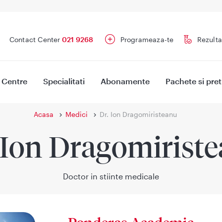
Contact Center
021 9268
Programeaza-te
Rezulta
Centre
Specialitati
Abonamente
Pachete si pret
Acasa
Medici
Dr. Ion Dragomiristeanu
 Ion Dragomirist
Doctor in stiinte medicale