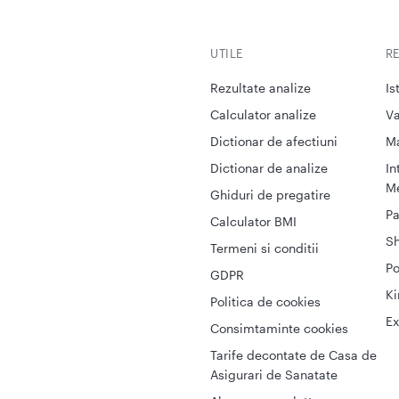
UTILE
R
Rezultate analize
Is
Calculator analize
Va
Dictionar de afectiuni
M
Dictionar de analize
In
Me
Ghiduri de pregatire
Pa
Calculator BMI
S
Termeni si conditii
Po
GDPR
Ki
Politica de cookies
Ex
Consimtaminte cookies
Tarife decontate de Casa de
Asigurari de Sanatate