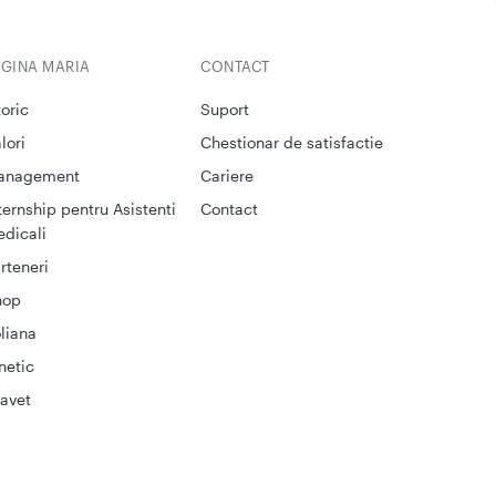
EGINA MARIA
CONTACT
toric
Suport
lori
Chestionar de satisfactie
anagement
Cariere
ternship pentru Asistenti
Contact
dicali
rteneri
hop
liana
netic
avet