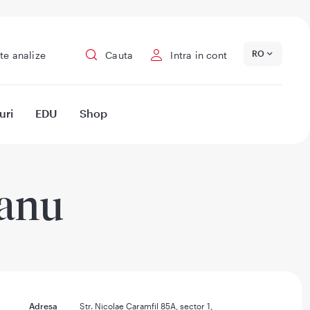
RO
te analize
Cauta
Intra in cont
uri
EDU
Shop
eanu
Adresa
Str. Nicolae Caramfil 85A, sector 1,