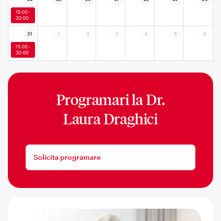
15:00 -
20:00
31
1
2
3
4
5
6
15:00 -
20:00
Programari la
Dr.
Laura Draghici
Solicita programare