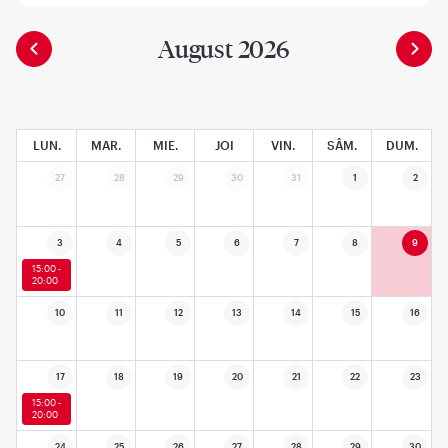
August 2026
LUN.
MAR.
MIE.
JOI
VIN.
SÂM.
DUM.
27
28
29
30
31
1
2
3
4
5
6
7
8
9
15:00 -
20:00
10
11
12
13
14
15
16
17
18
19
20
21
22
23
15:00 -
20:00
24
25
26
27
28
29
30