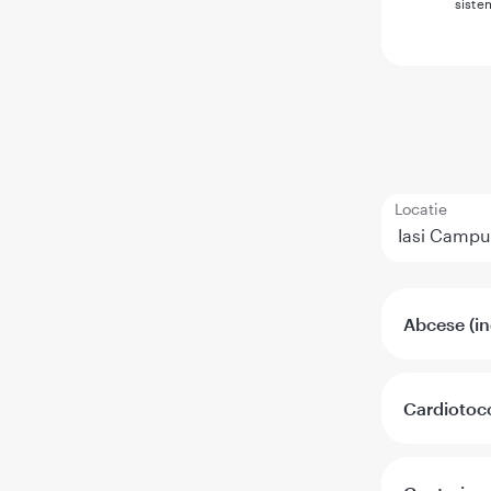
siste
Locatie
Abcese (inc
Cardiotoc