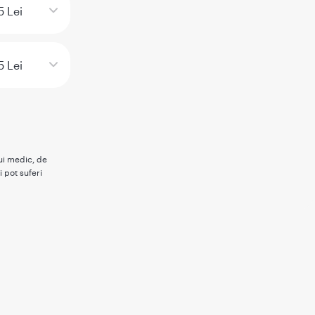
5 Lei
5 Lei
rui medic, de
i pot suferi