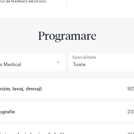
mul de feedback electronic.
Programare
Specialitate
izie, lavaj, drenaj)
92
ografie
23