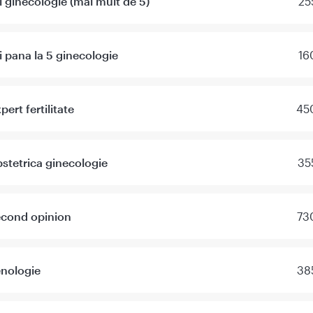
i ginecologie (mai mult de 5)
25
i pana la 5 ginecologie
16
ert fertilitate
450
stetrica ginecologie
35
econd opinion
73
enologie
38