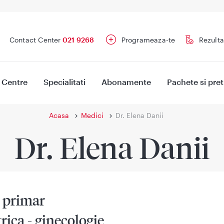
Contact Center
021 9268
Programeaza-te
Rezulta
Centre
Specialitati
Abonamente
Pachete si pret
Acasa
Medici
Dr. Elena Danii
Dr. Elena Danii
 primar
rica - ginecologie