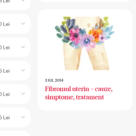
5 Lei
0 Lei
 Lei
5 Lei
3 IUL 2014
Fibromul uterin – cauze,
0 Lei
simptome, tratament
5 Lei