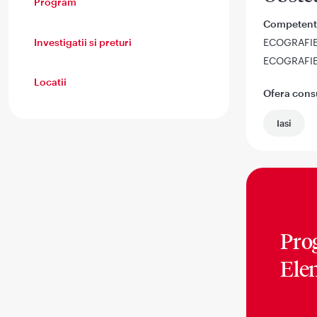
Program
Competent
Investigatii si preturi
ECOGRAFI
ECOGRAFI
Locatii
Ofera consul
Iasi
Pro
Ele