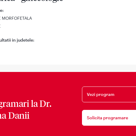
e:
E MORFOFETALA
E
tatii in judetele:
Vezi program
gramari la
Dr.
na Danii
Solicita programare