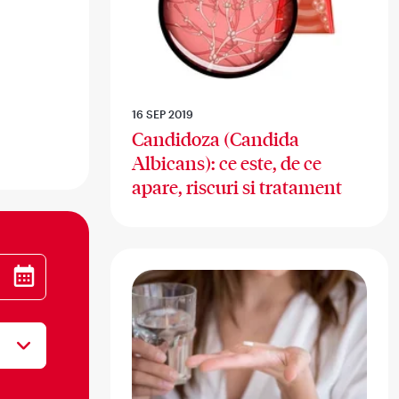
16 SEP 2019
Candidoza (Candida
Albicans): ce este, de ce
apare, riscuri si tratament