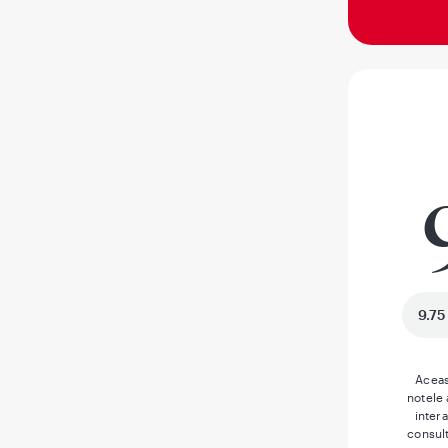
9.75
Aceas
notele
inter
consult