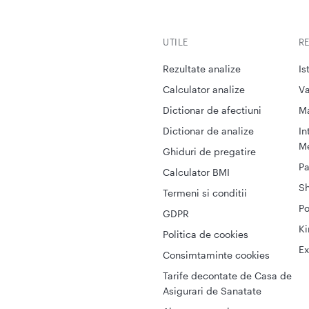
UTILE
R
Rezultate analize
Is
Calculator analize
Va
Dictionar de afectiuni
M
Dictionar de analize
In
Me
Ghiduri de pregatire
Pa
Calculator BMI
S
Termeni si conditii
Po
GDPR
Ki
Politica de cookies
Ex
Consimtaminte cookies
Tarife decontate de Casa de
Asigurari de Sanatate