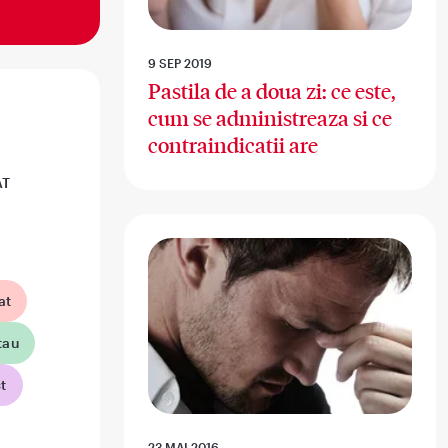
9 SEP 2019
Pastila de a doua zi: ce este,
cum se administreaza si ce
contraindicatii are
AT
at
tau
t
23 MAI 2016