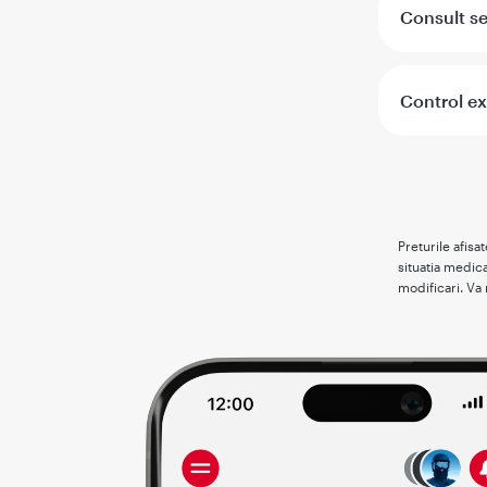
Consult s
Control exp
Preturile afisa
situatia medica
modificari. Va 