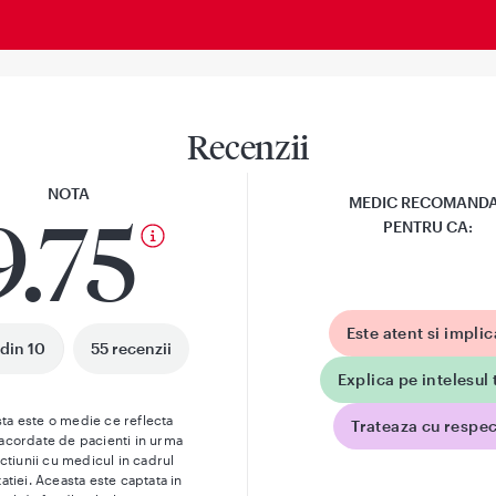
Recenzii
NOTA
MEDIC RECOMAND
9.75
PENTRU CA:
Este atent si implic
 din 10
55 recenzii
Explica pe intelesul 
ta este o medie ce reflecta
Trateaza cu respec
 acordate de pacienti in urma
actiunii cu medicul in cadrul
atiei. Aceasta este captata in