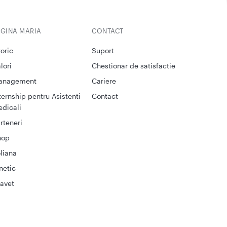
EGINA MARIA
CONTACT
toric
Suport
lori
Chestionar de satisfactie
anagement
Cariere
ternship pentru Asistenti
Contact
dicali
rteneri
hop
liana
netic
avet