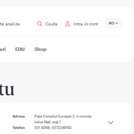
RO
te analize
Cauta
Intra in cont
uri
EDU
Shop
tu
Adresa
Piata Consiliul Europei 2, in incinta
Iulius Mall, etaj 1
Telefon
021 9268, 0372249182