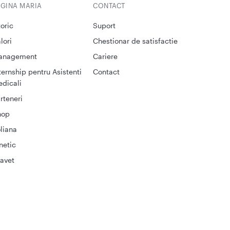
EGINA MARIA
CONTACT
toric
Suport
lori
Chestionar de satisfactie
anagement
Cariere
ternship pentru Asistenti
Contact
dicali
rteneri
hop
liana
netic
avet