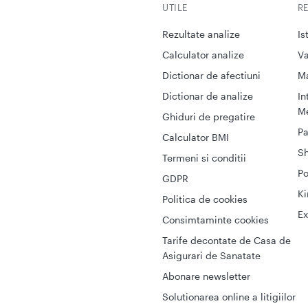
UTILE
R
Rezultate analize
Is
Calculator analize
Va
Dictionar de afectiuni
M
Dictionar de analize
In
Me
Ghiduri de pregatire
Pa
Calculator BMI
S
Termeni si conditii
Po
GDPR
Ki
Politica de cookies
Ex
Consimtaminte cookies
Tarife decontate de Casa de
Asigurari de Sanatate
Abonare newsletter
Solutionarea online a litigiilor