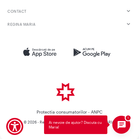
CONTACT
REGINA MARIA
Protectia consumatorilor - ANPC
© 2026 - Reteaua Privata de Sanatate REGINA MARIA.
Ai nevoie de ajutor? Discuta cu
Maria!
Toate drepturile rezervate.