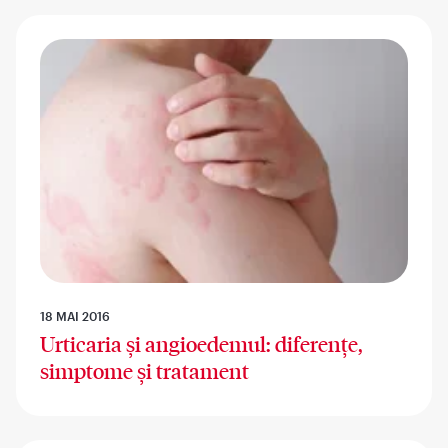
18 MAI 2016
Urticaria și angioedemul: diferențe,
simptome și tratament