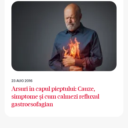
23 AUG 2016
Arsuri în capul pieptului: Cauze,
simptome și cum calmezi refluxul
gastroesofagian