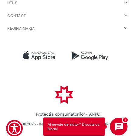
UTILE
CONTACT
REGINA MARIA
Protectia consumatorilor - ANPC
© 2026 - Reteaua Privata de Sanatate REGINA MARIA.
Ai nevoie de ajutor? Discuta cu
Maria!
Toate drepturile rezervate.