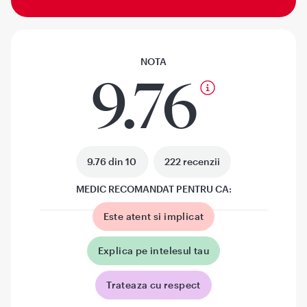
NOTA
9.76
9.76 din 10
222 recenzii
MEDIC RECOMANDAT PENTRU CA:
Este atent si implicat
Explica pe intelesul tau
Trateaza cu respect