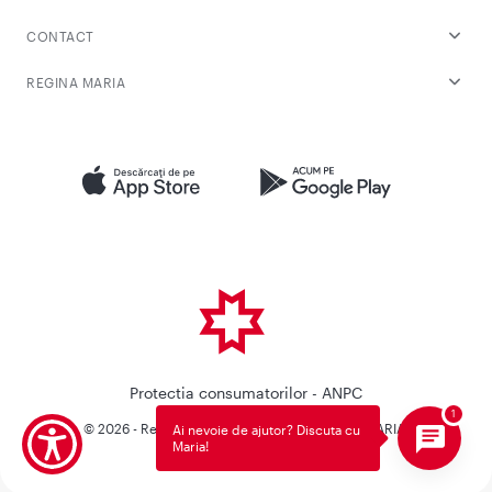
CONTACT
REGINA MARIA
Protectia consumatorilor - ANPC
© 2026 - Reteaua Privata de Sanatate REGINA MARIA.
Ai nevoie de ajutor? Discuta cu
Maria!
Toate drepturile rezervate.