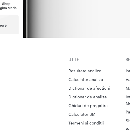
UTILE
R
Rezultate analize
Is
Calculator analize
Va
Dictionar de afectiuni
M
Dictionar de analize
In
Me
Ghiduri de pregatire
Pa
Calculator BMI
S
Termeni si conditii
Po