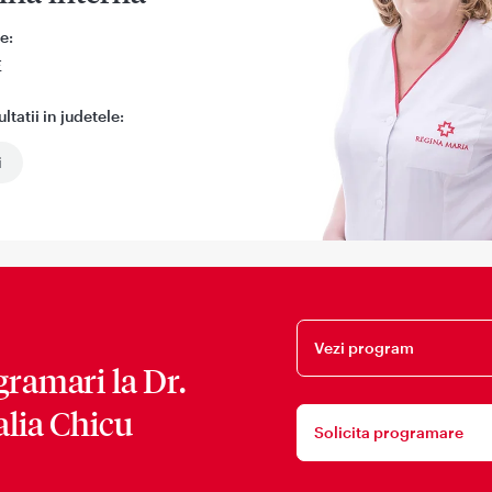
e:
E
tatii in judetele:
i
Vezi program
gramari la
Dr.
alia Chicu
Solicita programare