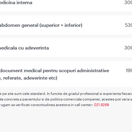
dicina interna
300
abdomen general (superior + inferior)
530
edicala cu adeverinta
300
 document medical pentru scopuri administrative
19
e, referate, adeverinte etc)
te pe site sunt cele standard. In functie de gradul profesional si experienta fieca
la concreta a pacientului si de politica comerciala companiei, acestea pot varia s
rugam sa verificati corectitudinea acestora in call center:
021.9268