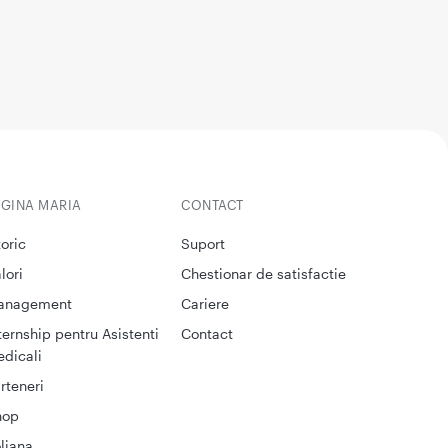
EGINA MARIA
CONTACT
toric
Suport
lori
Chestionar de satisfactie
anagement
Cariere
ternship pentru Asistenti
Contact
dicali
rteneri
hop
liana