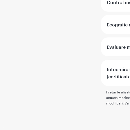
Control me
Ecografie 
Evaluare m
Intocmire
(certificat
Preturile afisa
situatia medica
modificari. Va 