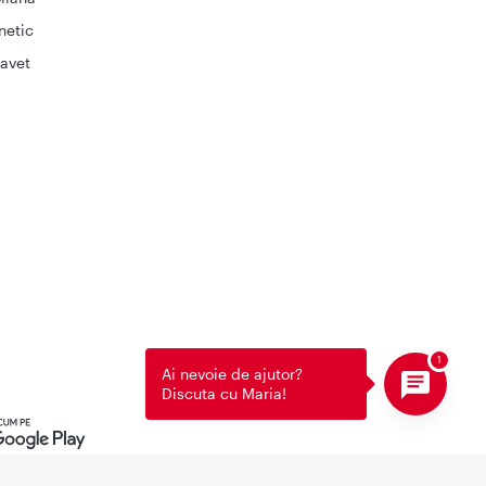
netic
avet
Ai nevoie de ajutor?
Discuta cu Maria!