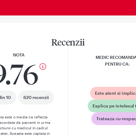
Recenzii
NOTA
MEDIC RECOMAND
9.76
PENTRU CA:
Este atent si implic
din 10
620 recenzii
Explica pe intelesul 
ta este o medie ce reflecta
Trateaza cu respec
 acordate de pacienti in urma
actiunii cu medicul in cadrul
atiei. Aceasta este captata in