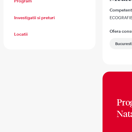
Program
Competent
Investigatii si preturi
ECOGRAFI
Ofera consul
Locatii
Bucurest
Pro
Nat