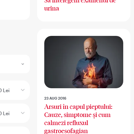
Sa intelegem examenul de
urina
 Lei
23 AUG 2016
Arsuri în capul pieptului:
 Lei
Cauze, simptome și cum
calmezi refluxul
gastroesofagian