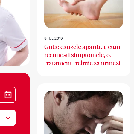
9 IUL 2019
Guta: cauzele aparitiei, cum
recunosti simptomele, ce
tratament trebuie sa urmezi