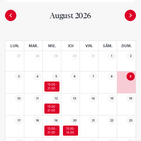
August 2026
LUN.
MAR.
MIE.
JOI
VIN.
SÂM.
DUM.
27
28
29
30
31
1
2
3
4
5
6
7
8
9
15:00 -
21:00
10
11
12
13
14
15
16
15:00 -
21:00
17
18
19
20
21
22
23
15:00 -
15:00 -
21:00
19:00