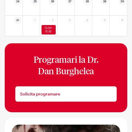
24
25
26
27
28
29
30
31
1
2
3
4
5
6
13:00 -
15:30
Programari la
Dr.
Dan Burghelea
Solicita programare