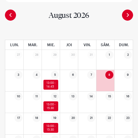
August 2026
LUN.
MAR.
MIE.
JOI
VIN.
SÂM.
DUM.
27
28
29
30
31
1
2
3
4
5
6
7
8
9
13:00 -
14:45
10
11
12
13
14
15
16
13:00 -
15:30
17
18
19
20
21
22
23
13:00 -
15:30