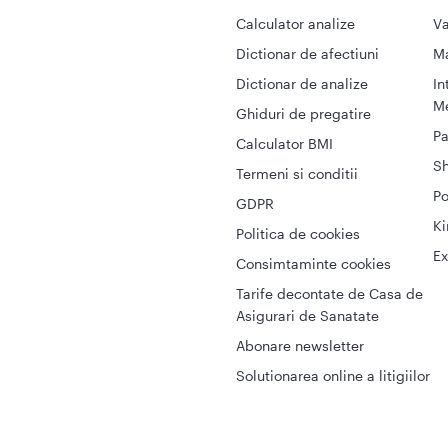
Calculator analize
Va
Dictionar de afectiuni
M
Dictionar de analize
In
Me
Ghiduri de pregatire
Pa
Calculator BMI
S
Termeni si conditii
Po
GDPR
Ki
Politica de cookies
Ex
Consimtaminte cookies
Tarife decontate de Casa de
Asigurari de Sanatate
Abonare newsletter
Solutionarea online a litigiilor