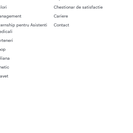
lori
Chestionar de satisfactie
anagement
Cariere
ternship pentru Asistenti
Contact
dicali
rteneri
hop
liana
netic
avet