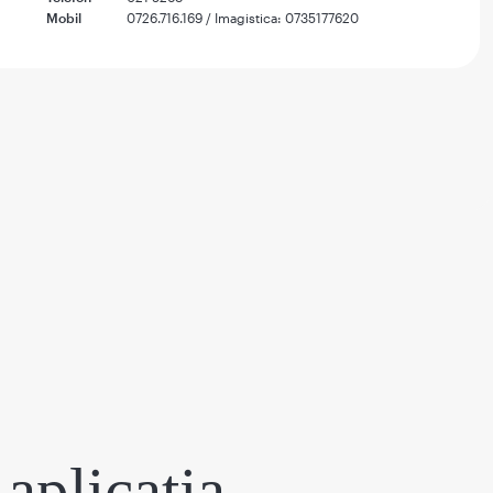
Mobil
0726.716.169 / Imagistica: 0735177620
aplicația