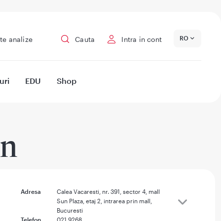
RO
te analize
Cauta
Intra in cont
uri
EDU
Shop
an
Adresa
Calea Vacaresti, nr. 391, sector 4, mall
Sun Plaza, etaj 2, intrarea prin mall,
Bucuresti
Telefon
021 9268