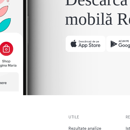
mobilă R
UTILE
R
Rezultate analize
Is