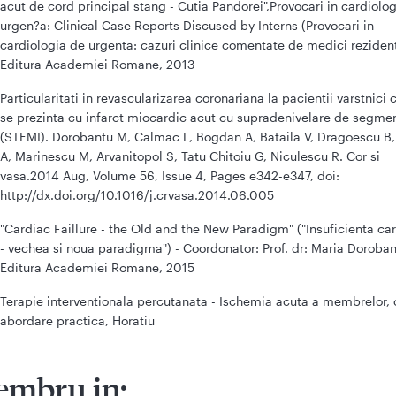
acut de cord principal stang - Cutia Pandorei",Provocari in cardiolo
urgen?a: Clinical Case Reports Discused by Interns (Provocari in
cardiologia de urgenta: cazuri clinice comentate de medici rezident
Editura Academiei Romane, 2013
Particularitati in revascularizarea coronariana la pacientii varstnici 
se prezinta cu infarct miocardic acut cu supradenivelare de segme
(STEMI). Dorobantu M, Calmac L, Bogdan A, Bataila V, Dragoescu B
A, Marinescu M, Arvanitopol S, Tatu Chitoiu G, Niculescu R. Cor si
vasa.2014 Aug, Volume 56, Issue 4, Pages e342-e347, doi:
http://dx.doi.org/10.1016/j.crvasa.2014.06.005
"Cardiac Faillure - the Old and the New Paradigm" ("Insuficienta ca
- vechea si noua paradigma") - Coordonator: Prof. dr: Maria Doroban
Editura Academiei Romane, 2015
Terapie interventionala percutanata - Ischemia acuta a membrelor, 
abordare practica, Horatiu
mbru in: