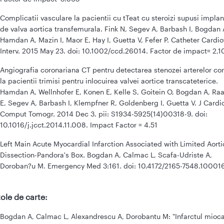
Complicatii vasculare la pacientii cu tTeat cu steroizi supusi implan
de valva aortica transfemurala. Fink N, Segev A, Barbash I, Bogdan 
Hamdan A, Mazin I, Maor E, Hay I, Guetta V, Fefer P. Catheter Cardi
Interv. 2015 May 23. doi: 10.1002/ccd.26014. Factor de impact= 2,1
Angiografia coronariana CT pentru detectarea stenozei arterelor co
la pacientii trimisi pentru inlocuirea valvei aortice transcateterice.
Hamdan A, Wellnhofer E, Konen E, Kelle S, Goitein O, Bogdan A, Ra
E, Segev A, Barbash I, Klempfner R, Goldenberg I, Guetta V. J Cardi
Comput Tomogr. 2014 Dec 3. pii: S1934-5925(14)00318-9. doi:
10.1016/j.jcct.2014.11.008. Impact Factor = 4.51
Left Main Acute Myocardial Infarction Associated with Limited Aorti
Dissection-Pandora's Box. Bogdan A, Calmac L, Scafa-Udriste A,
Doroban?u M. Emergency Med 3:161. doi: 10.4172/2165-7548.10001
ole de carte:
Bogdan A, Calmac L, Alexandrescu A, Dorobantu M: "Infarctul mioc