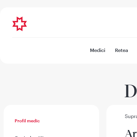
Medici
Retea
D
Supra
Profil medic
Ar