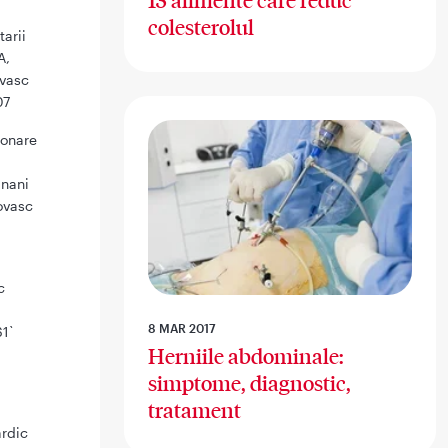
13 alimente care reduc
colesterolul
tarii
A,
ovasc
07
ronare
anani
ovasc
c
8 MAR 2017
61`
Herniile abdominale:
simptome, diagnostic,
tratament
ardic