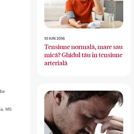
10 IUN 2016
Tensiune normală, mare sau
mică? Ghidul tău în tensiune
arterială
eba
la, MS