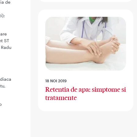
gia de
i);
care
nt ST
, Radu
rdiaca
18 NOI 2019
tu,
Retentia de apa: simptome si
tratamente
o