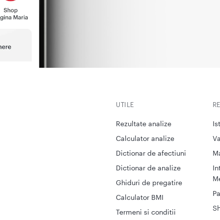
UTILE
R
Rezultate analize
Is
Calculator analize
Va
Dictionar de afectiuni
M
Dictionar de analize
In
Me
Ghiduri de pregatire
Pa
Calculator BMI
S
Termeni si conditii