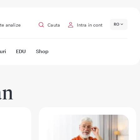
RO
te analize
Cauta
Intra in cont
uri
EDU
Shop
an