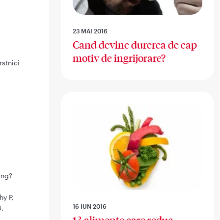
23 MAI 2016
Cand devine durerea de cap
motiv de ingrijorare?
rstnici
ang?
hy P,
16 IUN 2016
8.