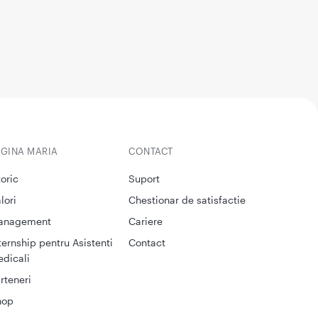
EGINA MARIA
CONTACT
toric
Suport
lori
Chestionar de satisfactie
anagement
Cariere
ternship pentru Asistenti
Contact
dicali
rteneri
hop