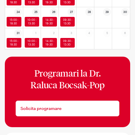
18:30
13:30
19:30
13:30
24
25
26
27
28
29
30
15:00 -
10:00 -
14:30 -
09:30 -
18:30
13:30
19:30
13:30
31
1
2
3
4
5
6
15:00 -
10:00 -
14:30 -
09:30 -
18:30
13:30
19:30
13:30
Programari la
Dr.
Raluca Bocsak-Pop
Solicita programare