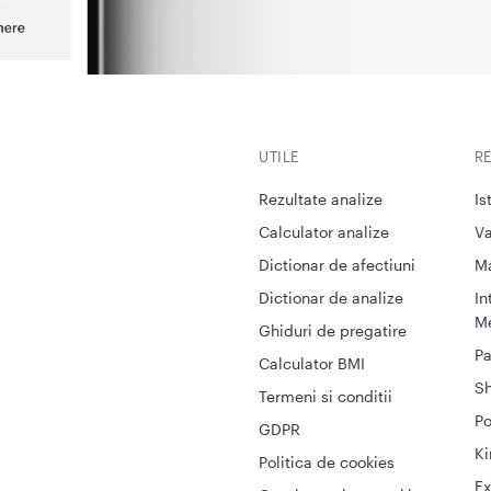
UTILE
R
Rezultate analize
Is
Calculator analize
Va
Dictionar de afectiuni
M
Dictionar de analize
In
Me
Ghiduri de pregatire
Pa
Calculator BMI
S
Termeni si conditii
Po
GDPR
Ki
Politica de cookies
Ex