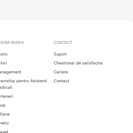
EGINA MARIA
CONTACT
toric
Suport
lori
Chestionar de satisfactie
anagement
Cariere
ternship pentru Asistenti
Contact
dicali
rteneri
hop
liana
netic
avet