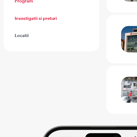
Program
Investigatii si preturi
Locatii