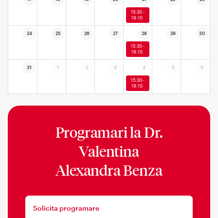
15:30 -
19:10
24
25
26
27
28
29
30
15:30 -
19:10
31
1
2
3
4
5
6
15:30 -
19:10
Programari la
Dr.
Valentina
Alexandra Benza
Solicita programare