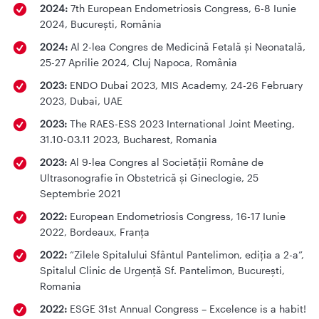
2024:
7th European Endometriosis Congress, 6-8 Iunie
2024, București, România
2024:
Al 2-lea Congres de Medicină Fetală și Neonatală,
25-27 Aprilie 2024, Cluj Napoca, România
2023:
ENDO Dubai 2023, MIS Academy, 24-26 February
2023, Dubai, UAE
2023:
The RAES-ESS 2023 International Joint Meeting,
31.10-03.11 2023, Bucharest, Romania
2023:
Al 9-lea Congres al Societății Române de
Ultrasonografie în Obstetrică și Gineclogie, 25
Septembrie 2021
2022:
European Endometriosis Congress, 16-17 Iunie
2022, Bordeaux, Franța
2022:
“Zilele Spitalului Sfântul Pantelimon, ediția a 2-a”,
Spitalul Clinic de Urgență Sf. Pantelimon, București,
Romania
2022:
ESGE 31st Annual Congress – Excelence is a habit!