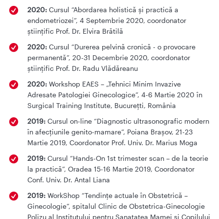
2020:
Cursul “Abordarea holistică și practică a
endometriozei”, 4 Septembrie 2020, coordonator
științific Prof. Dr. Elvira Brătilă
2020:
Cursul “Durerea pelvină cronică - o provocare
permanentă”, 20-31 Decembrie 2020, coordonator
științific Prof. Dr. Radu Vlădăreanu
2020:
Workshop EAES – „Tehnici Minim Invazive
Adresate Patologiei Ginecologice”, 4-6 Martie 2020 în
Surgical Training Institute, Bucurețti, România
2019:
Cursul on-line “Diagnostic ultrasonografic modern
în afecțiunile genito-mamare”, Poiana Brașov, 21-23
Martie 2019, Coordonator Prof. Univ. Dr. Marius Moga
2019:
Cursul “Hands-On 1st trimester scan – de la teorie
la practică”, Oradea 15-16 Martie 2019, Coordonator
Conf. Univ. Dr. Antal Liana
2019:
WorkShop “Tendințe actuale în Obstetrică –
Ginecologie”, spitalul Clinic de Obstetrica-Ginecologie
Polizu al Institutului pentru Sanatatea Mamei si Copilului