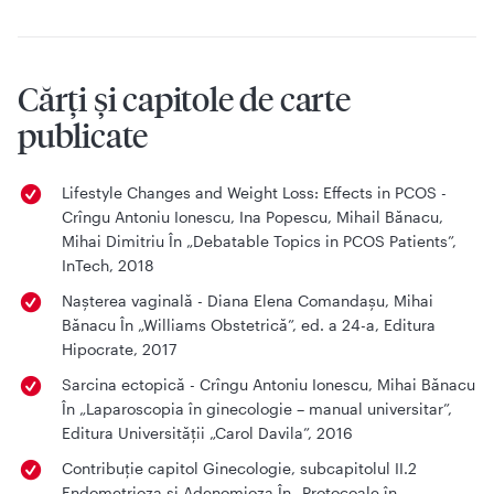
Cărți și capitole de carte
publicate
Lifestyle Changes and Weight Loss: Effects in PCOS -
Crîngu Antoniu Ionescu, Ina Popescu, Mihail Bănacu,
Mihai Dimitriu În „Debatable Topics in PCOS Patients”,
InTech, 2018
Nașterea vaginală - Diana Elena Comandașu, Mihai
Bănacu În „Williams Obstetrică”, ed. a 24-a, Editura
Hipocrate, 2017
Sarcina ectopică - Crîngu Antoniu Ionescu, Mihai Bănacu
În „Laparoscopia în ginecologie – manual universitar”,
Editura Universității „Carol Davila”, 2016
Contribuție capitol Ginecologie, subcapitolul II.2
Endometrioza și Adenomioza În „Protocoale în