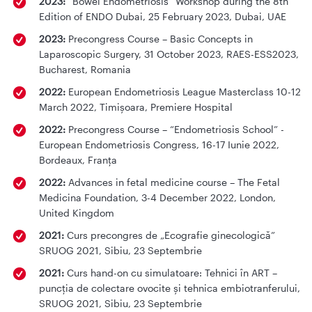
2023:
“Bowel Endometriosis” Workshop during the 8th
Edition of ENDO Dubai, 25 February 2023, Dubai, UAE
2023:
Precongress Course – Basic Concepts in
Laparoscopic Surgery, 31 October 2023, RAES-ESS2023,
Bucharest, Romania
2022:
European Endometriosis League Masterclass 10-12
March 2022, Timișoara, Premiere Hospital
2022:
Precongress Course – “Endometriosis School” -
European Endometriosis Congress, 16-17 Iunie 2022,
Bordeaux, Franța
2022:
Advances in fetal medicine course – The Fetal
Medicina Foundation, 3-4 December 2022, London,
United Kingdom
2021:
Curs precongres de „Ecografie ginecologică”
SRUOG 2021, Sibiu, 23 Septembrie
2021:
Curs hand-on cu simulatoare: Tehnici în ART –
puncția de colectare ovocite și tehnica embiotranferului,
SRUOG 2021, Sibiu, 23 Septembrie