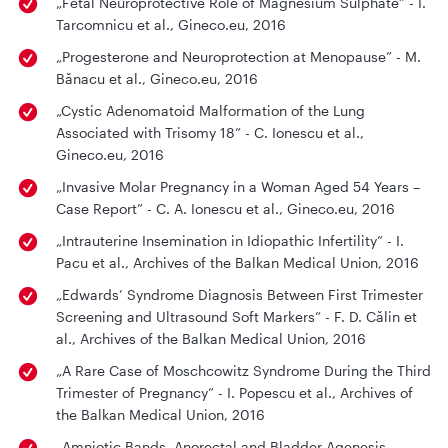
„Fetal Neuroprotective Role of Magnesium Sulphate” - I.
Tarcomnicu et al., Gineco.eu, 2016
„Progesterone and Neuroprotection at Menopause” - M.
Bănacu et al., Gineco.eu, 2016
„Cystic Adenomatoid Malformation of the Lung
Associated with Trisomy 18” - C. Ionescu et al.,
Gineco.eu, 2016
„Invasive Molar Pregnancy in a Woman Aged 54 Years –
Case Report” - C. A. Ionescu et al., Gineco.eu, 2016
„Intrauterine Insemination in Idiopathic Infertility” - I.
Pacu et al., Archives of the Balkan Medical Union, 2016
„Edwards’ Syndrome Diagnosis Between First Trimester
Screening and Ultrasound Soft Markers” - F. D. Călin et
al., Archives of the Balkan Medical Union, 2016
„A Rare Case of Moschcowitz Syndrome During the Third
Trimester of Pregnancy” - I. Popescu et al., Archives of
the Balkan Medical Union, 2016
„Amniotic Bands, Anorectal and Bladder Agenesis –