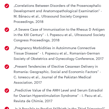
„Correlations Between Disorders of the Prosencephalic
Development and Anatomopathological Examination” -
M. Bănacu et al., Ultrasound Society Congress
Proceedings, 2018
„A Severe Case of Immunisation to the Rhesus D Antigen
in the XXI Century” - I. Popescu et al., Ultrasound Society
Congress Proceedings, 2018
„Pregnancy Morbidities in Autoimmune Connective
Tissue Disease” - I. Popescu et al., Romanian-German
Society of Obstetrics and Gynecology Conference, 2017
„Present Tendencies of Elective Cesarean Delivery in
Romania: Geographic, Social and Economic Factors” -
C. Ionescu et al., Journal of the Pakistan Medical
Association, 2017
„Predictive Value of the AMH Level and Serum Estradiol
for Ovarian Hyperstimulation Syndrome” - I. Pacu et al.,
Revista de Chimie, 2017
„Is it Possible to Predict Stillbirth in the Third Trimester?”