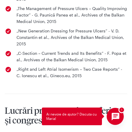
„The Management of Pressure Ulcers – Quality Improving
Factor” - G. Paunică Panea et al., Archives of the Balkan
Medical Union, 2015
„New Generation Dressing for Pressure Ulcers” - V. D.
Constantin et al., Archives of the Balkan Medical Union,
2015
„C-Section – Current Trends and Its Benefits” - F. Popa et
al., Archives of the Balkan Medical Union, 2015
„Right and Left Atrial Isomerism – Two Case Reports” -
C. Ionescu et al., Gineco.eu, 2015
Lucrări prezentate la conferințe
Ai nevoie de ajutor? Discuta cu
și congrese
Maria!