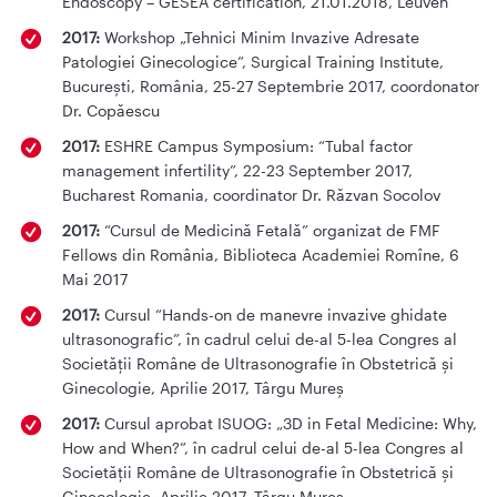
Endoscopy – GESEA certification, 21.01.2018, Leuven
2017:
Workshop „Tehnici Minim Invazive Adresate
Patologiei Ginecologice”, Surgical Training Institute,
București, România, 25-27 Septembrie 2017, coordonator
Dr. Copăescu
2017:
ESHRE Campus Symposium: “Tubal factor
management infertility”, 22-23 September 2017,
Bucharest Romania, coordinator Dr. Răzvan Socolov
2017:
“Cursul de Medicină Fetală” organizat de FMF
Fellows din România, Biblioteca Academiei Romîne, 6
Mai 2017
2017:
Cursul “Hands-on de manevre invazive ghidate
ultrasonografic”, în cadrul celui de-al 5-lea Congres al
Societății Române de Ultrasonografie în Obstetrică și
Ginecologie, Aprilie 2017, Târgu Mureș
2017:
Cursul aprobat ISUOG: „3D in Fetal Medicine: Why,
How and When?”, în cadrul celui de-al 5-lea Congres al
Societății Române de Ultrasonografie în Obstetrică și
Ginecologie, Aprilie 2017, Târgu Mureș