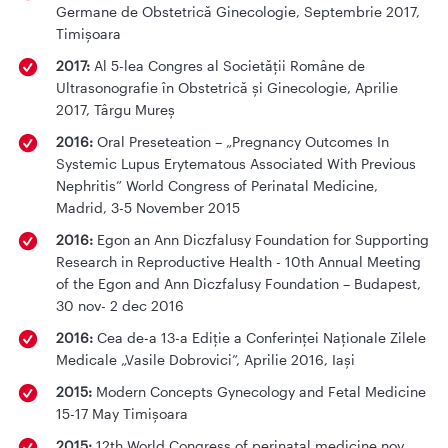
Germane de Obstetrică Ginecologie, Septembrie 2017,
Timișoara
2017:
Al 5-lea Congres al Societății Române de
Ultrasonografie în Obstetrică și Ginecologie, Aprilie
2017, Târgu Mureș
2016:
Oral Preseteation – „Pregnancy Outcomes In
Systemic Lupus Erytematous Associated With Previous
Nephritis” World Congress of Perinatal Medicine,
Madrid, 3-5 November 2015
2016:
Egon an Ann Diczfalusy Foundation for Supporting
Research in Reproductive Health - 10th Annual Meeting
of the Egon and Ann Diczfalusy Foundation – Budapest,
30 nov- 2 dec 2016
2016:
Cea de-a 13-a Ediție a Conferinței Naționale Zilele
Medicale „Vasile Dobrovici”, Aprilie 2016, Iași
2015:
Modern Concepts Gynecology and Fetal Medicine
15-17 May Timișoara
2015:
12th World Congress of perinatal medicine nov