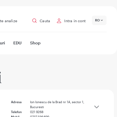
RO
te analize
Cauta
Intra in cont
uri
EDU
Shop
i
Adresa
Ion Ionescu de la Brad nr 1A, sector 1,
Bucuresti
Telefon
021 9268
Mobil
0737.336.699