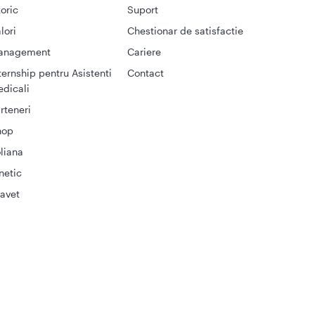
toric
Suport
lori
Chestionar de satisfactie
anagement
Cariere
ternship pentru Asistenti
Contact
dicali
rteneri
hop
liana
netic
avet