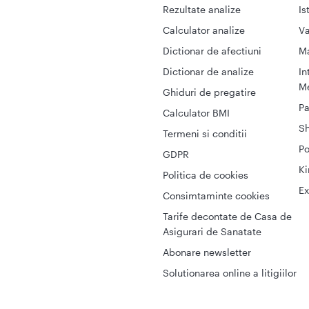
Rezultate analize
Is
Calculator analize
Va
Dictionar de afectiuni
M
Dictionar de analize
In
Me
Ghiduri de pregatire
Pa
Calculator BMI
S
Termeni si conditii
Po
GDPR
Ki
Politica de cookies
Ex
Consimtaminte cookies
Tarife decontate de Casa de
Asigurari de Sanatate
Abonare newsletter
Solutionarea online a litigiilor