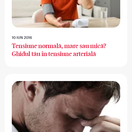
10 IUN 2016
Tensiune normală, mare sau mică?
Ghidul tău în tensiune arterială