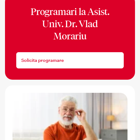
Programari la
Asist.
Univ. Dr. Vlad
Morariu
Solicita programare