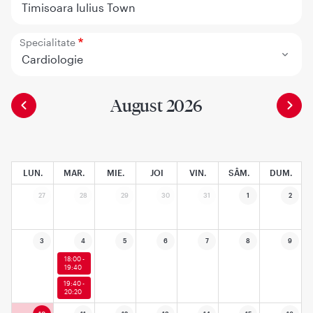
Timisoara Iulius Town
Specialitate
Cardiologie
August 2026
LUN.
MAR.
MIE.
JOI
VIN.
SÂM.
DUM.
27
28
29
30
31
1
2
3
4
5
6
7
8
9
18:00 -
19:40
19:40 -
20:20