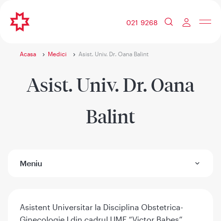
021 9268
Acasa
Medici
Asist. Univ. Dr. Oana Balint
Asist. Univ. Dr. Oana
Balint
Meniu
Asistent Universitar la Disciplina Obstetrica-
Ginecologie I din cadrul UMF “Victor Babes”,