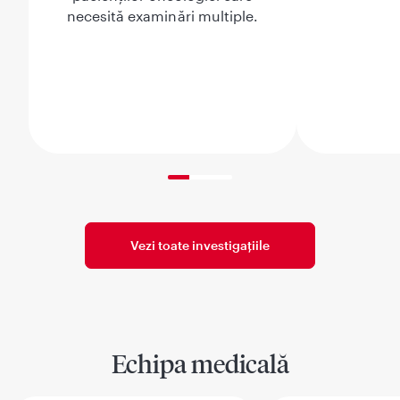
necesită examinări multiple.
33% completed
Vezi toate investigațiile
Echipa medicală