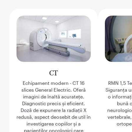
CT
Echipament modern - CT 16
RMN 1,5 Te
slices General Electric. Oferă
Siguranța u
imagini de înaltă acuratețe.
o informaț
Diagnostic precis și eficient.
bună ca
Doză de expunere la radiații X
neurologice
redusă, aspect deosebit de util în
vertebrale
investigarea copiilor și a
ortope
pacienților oncologici care