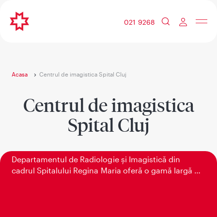
021 9268
Acasa
Centrul de imagistica Spital Cluj
Centrul de imagistica
Spital Cluj
Aparatură de ultimă generație
Departamentul de Radiologie și Imagistică din
cadrul Spitalului Regina Maria oferă o gamă largă de
investigații de înaltă performanță având aparatură
nouă General Electric: RMN de 1,5 Tesla, CT de 16
slice, RX, mamograf și un ecograf ultraperformant
Aixplorer Ultimate Supersonic.