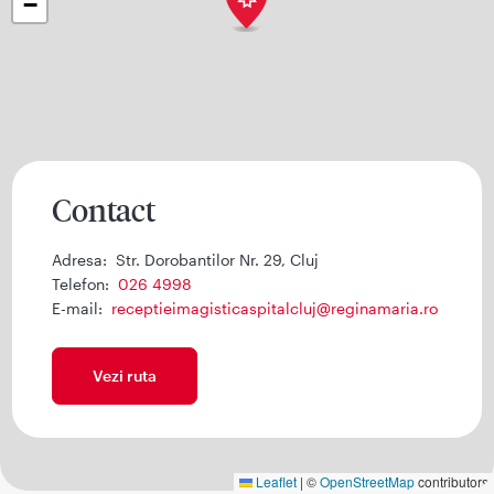
−
Contact
Adresa:
Str. Dorobantilor Nr. 29, Cluj
Telefon:
026 4998
E-mail:
receptieimagisticaspitalcluj@reginamaria.ro
Vezi ruta
Leaflet
|
©
OpenStreetMap
contributors