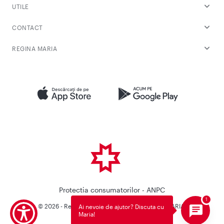
UTILE
CONTACT
REGINA MARIA
Protectia consumatorilor - ANPC
© 2026 - Reteaua Privata de Sanatate REGINA MARIA.
Ai nevoie de ajutor? Discuta cu
Maria!
Toate drepturile rezervate.