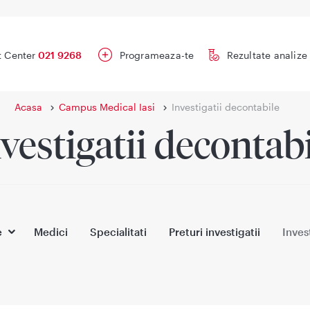
t Center
021 9268
Programeaza-te
Rezultate analize
Acasa
Campus Medical Iasi
Investigatii decontabile
vestigatii decontab
e
Medici
Specialitati
Preturi investigatii
Inves