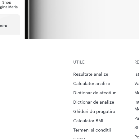
UTILE
R
Rezultate analize
Is
Calculator analize
Va
Dictionar de afectiuni
M
Dictionar de analize
In
Me
Ghiduri de pregatire
Pa
Calculator BMI
S
Termeni si conditii
Po