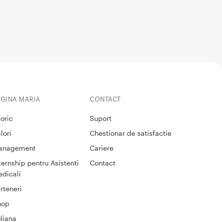
EGINA MARIA
CONTACT
toric
Suport
lori
Chestionar de satisfactie
anagement
Cariere
ternship pentru Asistenti
Contact
dicali
rteneri
hop
liana