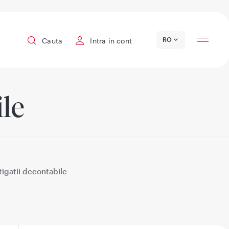
Locatii
RO
Cauta
Intra in cont
ile
tigatii decontabile