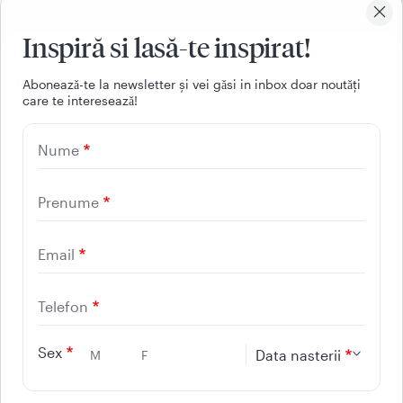
Inspiră si lasă-te inspirat!
Aboneazǎ-te la newsletter și vei gǎsi in inbox doar noutǎți
care te intereseazǎ!
021 9268
Nume
(apelabil din orice retea
nationala, fixa sau mobila)
Prenume
Email
Facebook
Youtube
LinkedIn
Instagram
Telefon
UTILE
Sex
Data nasterii
M
F
CONTACT
REGINA MARIA