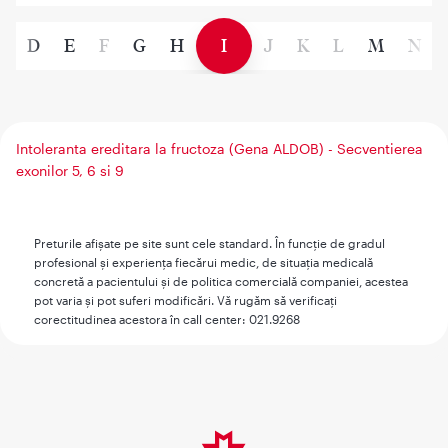
C
D
E
F
G
H
I
J
K
L
M
N
Intoleranta ereditara la fructoza (Gena ALDOB) - Secventierea
exonilor 5, 6 si 9
Preturile afişate pe site sunt cele standard. În funcţie de gradul
profesional şi experienţa fiecărui medic, de situaţia medicală
concretă a pacientului şi de politica comercială companiei, acestea
pot varia şi pot suferi modificări. Vă rugăm să verificaţi
corectitudinea acestora în call center: 021.9268