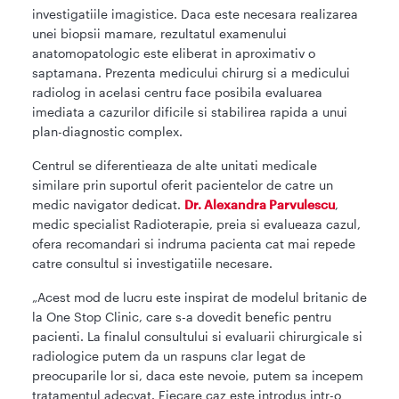
investigatiile imagistice. Daca este necesara realizarea
unei biopsii mamare, rezultatul examenului
anatomopatologic este eliberat in aproximativ o
saptamana. Prezenta medicului chirurg si a medicului
radiolog in acelasi centru face posibila evaluarea
imediata a cazurilor dificile si stabilirea rapida a unui
plan-diagnostic complex.
Centrul se diferentieaza de alte unitati medicale
similare prin suportul oferit pacientelor de catre un
medic navigator dedicat.
Dr. Alexandra Parvulescu
,
medic specialist Radioterapie, preia si evalueaza cazul,
ofera recomandari si indruma pacienta cat mai repede
catre consultul si investigatiile necesare.
„Acest mod de lucru este inspirat de modelul britanic de
la One Stop Clinic, care s-a dovedit benefic pentru
pacienti. La finalul consultului si evaluarii chirurgicale si
radiologice putem da un raspuns clar legat de
preocuparile lor si, daca este nevoie, putem sa incepem
tratamentul adecvat. Fiecare caz este introdus intr-o