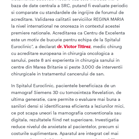
baza de date centrala a SRC, putand fi evaluate periodic
si comparate cu standardele de ingrijire de forumul de
acreditare. Validarea calitatii serviciilor REGINA MARIA
la nivel international ne onoreaza in contextul acestei
premiere nationale. Acreditarea ca Centru de Excelenta
este un motiv de bucurie pentru echipa de la Spitalul
Euroclinic”, a declarat
dr. Victor Titirez
, medic chirurg
cu acreditare europeana in chirurgia oncologica a
sanului, peste 8 ani experienta in chirurgia sanului in
centre din Marea Britanie si peste 3.000 de interventii
chirurgicale in tratamentul cancerului de san.
In Spitalul Euroclinic, pacientele beneficiaza de un
mamograf Siemens 3D cu tomosinteza Revelation, de
ultima generatie, care permite o evaluare mai buna a
sanilori densi si identificarea eficienta a leziunilor mici,
ce pot scapa uneori la mamografia conventionala sau
digitala, rezultatele fiind net superioare. Investigatia
reduce nivelul de anxietate al pacientelor, precum si
costurile suplimentare. Aparatul are integrat cel mai