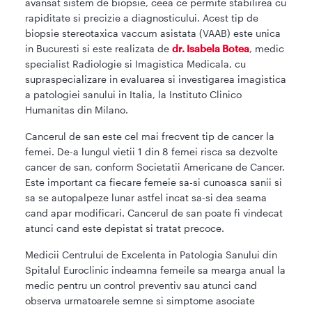
avansat sistem de biopsie, ceea ce permite stabilirea cu
rapiditate si precizie a diagnosticului. Acest tip de
biopsie stereotaxica vaccum asistata (VAAB) este unica
in Bucuresti si este realizata de
dr. Isabela Botea
, medic
specialist Radiologie si Imagistica Medicala, cu
supraspecializare in evaluarea si investigarea imagistica
a patologiei sanului in Italia, la Instituto Clinico
Humanitas din Milano.
Cancerul de san este cel mai frecvent tip de cancer la
femei. De-a lungul vietii 1 din 8 femei risca sa dezvolte
cancer de san, conform Societatii Americane de Cancer.
Este important ca fiecare femeie sa-si cunoasca sanii si
sa se autopalpeze lunar astfel incat sa-si dea seama
cand apar modificari. Cancerul de san poate fi vindecat
atunci cand este depistat si tratat precoce.
Medicii Centrului de Excelenta in Patologia Sanului din
Spitalul Euroclinic indeamna femeile sa mearga anual la
medic pentru un control preventiv sau atunci cand
observa urmatoarele semne si simptome asociate