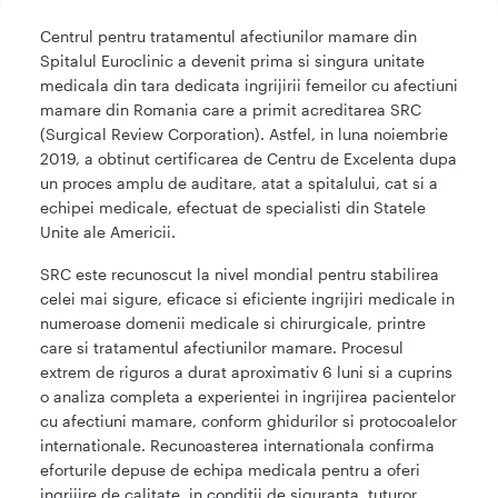
Centrul pentru tratamentul afectiunilor mamare din
Spitalul Euroclinic a devenit prima si singura unitate
medicala din tara dedicata ingrijirii femeilor cu afectiuni
mamare din Romania care a primit acreditarea SRC
(Surgical Review Corporation). Astfel, in luna noiembrie
2019, a obtinut certificarea de Centru de Excelenta dupa
un proces amplu de auditare, atat a spitalului, cat si a
echipei medicale, efectuat de specialisti din Statele
Unite ale Americii.
SRC este recunoscut la nivel mondial pentru stabilirea
celei mai sigure, eficace si eficiente ingrijiri medicale in
numeroase domenii medicale si chirurgicale, printre
care si tratamentul afectiunilor mamare. Procesul
extrem de riguros a durat aproximativ 6 luni si a cuprins
o analiza completa a experientei in ingrijirea pacientelor
cu afectiuni mamare, conform ghidurilor si protocoalelor
internationale. Recunoasterea internationala confirma
eforturile depuse de echipa medicala pentru a oferi
ingrijire de calitate, in conditii de siguranta, tuturor