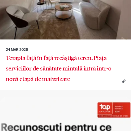
24 MAR 2026
Terapia față în față recâștigă teren. Piața
serviciilor de sănătate mintală intră într-o
nouă etapă de maturizare