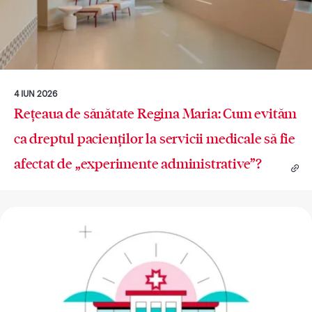
4 IUN 2026
Rețeaua de sănătate Regina Maria: Cum evităm
ca dreptul pacienților la servicii medicale să fie
afectat de „experimente administrative”?