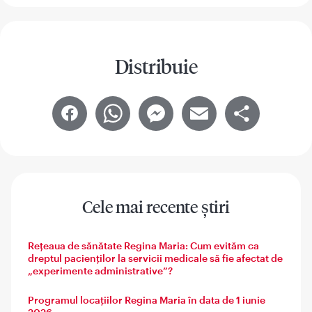
Distribuie
Facebook
WhatsApp
Messenger
Email
Share
Cele mai recente știri
Rețeaua de sănătate Regina Maria: Cum evităm ca
dreptul pacienților la servicii medicale să fie afectat de
„experimente administrative”?
Programul locațiilor Regina Maria în data de 1 iunie