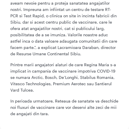
aveam nevoie pentru a proteja sanatatea angajatilor
nostri. Impreuna am infiintat un centru de testare RT-
PCR si Test Rapid, o clinica on site in incinta fabricii din
Sibiu, dar si acest centru public de vaccinare, care le
ofera atat angajatilor nostri, cat si publicului larg,
posibilitatea de a se imuniza. Valorile noastre aduc
astfel inca o data valoare adaugata comunitatii din care
facem parte.”, a explicat Lacramioara Daraban, director
de Resurse Umane Continental Sibiu.
Printre marii angajatori alaturi de care Regina Maria s-a
implicat in campania de vaccinare impotriva COVID-19
se numara Arctic, Bosch, De’Longhi, Stabilus Romania,
Vitesco Technologies, Premium Aerotec sau Santierul
Vard Tulcea.
In perioada urmatoare, Reteaua de sanatate va deschide
noi fluxuri de vaccinare care vor deservi alte zeci de mii
de angajati din tara.