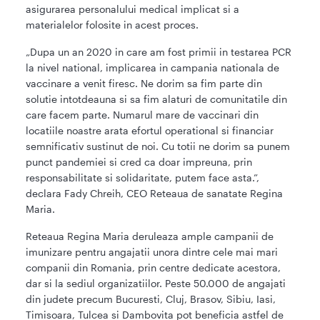
asigurarea personalului medical implicat si a
materialelor folosite in acest proces.
„Dupa un an 2020 in care am fost primii in testarea PCR
la nivel national, implicarea in campania nationala de
vaccinare a venit firesc. Ne dorim sa fim parte din
solutie intotdeauna si sa fim alaturi de comunitatile din
care facem parte. Numarul mare de vaccinari din
locatiile noastre arata efortul operational si financiar
semnificativ sustinut de noi. Cu totii ne dorim sa punem
punct pandemiei si cred ca doar impreuna, prin
responsabilitate si solidaritate, putem face asta.”,
declara Fady Chreih, CEO Reteaua de sanatate Regina
Maria.
Reteaua Regina Maria deruleaza ample campanii de
imunizare pentru angajatii unora dintre cele mai mari
companii din Romania, prin centre dedicate acestora,
dar si la sediul organizatiilor. Peste 50.000 de angajati
din judete precum Bucuresti, Cluj, Brasov, Sibiu, Iasi,
Timisoara, Tulcea si Dambovita pot beneficia astfel de