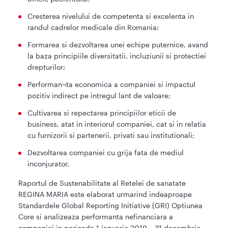
Cresterea nivelului de competenta si excelenta in
randul cadrelor medicale din Romania;
Formarea si dezvoltarea unei echipe puternice, avand
la baza principiile diversitatii, incluziunii si protectiei
drepturilor;
Performan¬ta economica a companiei si impactul
pozitiv indirect pe intregul lant de valoare;
Cultivarea si repectarea principiilor eticii de
business, atat in interiorul companiei, cat si in relatia
cu furnizorii si partenerii, privati sau institutionali;
Dezvoltarea companiei cu grija fata de mediul
inconjurator.
Raportul de Sustenabilitate al Retelei de sanatate
REGINA MARIA este elaborat urmarind indeaproape
Standardele Global Reporting Initiative (GRI) Optiunea
Core si analizeaza performanta nefinanciara a
companiei in perioada 1 ianuarie 2019 – 31 decembrie