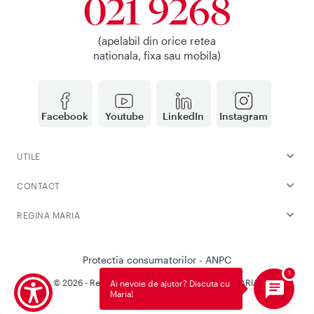
021 9268
(apelabil din orice retea
nationala, fixa sau mobila)
Facebook
Youtube
LinkedIn
Instagram
UTILE
CONTACT
REGINA MARIA
Protectia consumatorilor - ANPC
© 2026 - Reteaua Privata de Sanatate REGINA MARIA.
Ai nevoie de ajutor? Discuta cu
Maria!
Toate drepturile rezervate.