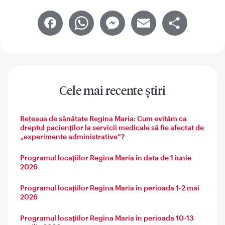
Facebook
WhatsApp
Messenger
Email
Share
Cele mai recente știri
Rețeaua de sănătate Regina Maria: Cum evităm ca
dreptul pacienților la servicii medicale să fie afectat de
„experimente administrative”?
Programul locațiilor Regina Maria în data de 1 iunie
2026
Programul locațiilor Regina Maria în perioada 1-2 mai
2026
Programul locațiilor Regina Maria în perioada 10-13