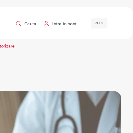
Locatii
RO
Cauta
Intra in cont
torizare