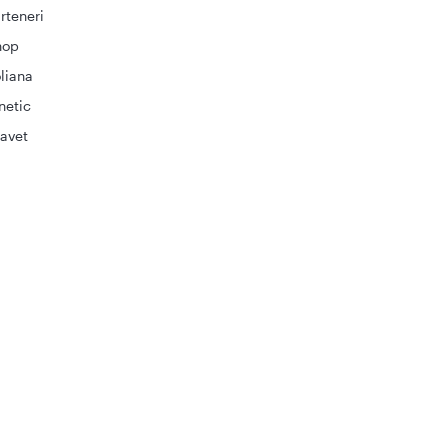
rteneri
hop
liana
netic
avet