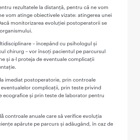
ntru rezultatele la distanță, pentru că ne vom
ne vom atinge obiectivele vizate: atingerea unei
 Dacă monitorizarea evoluției postoperatorii se
l organismului.
ltidisciplinare – începând cu psihologul și
ul chirurg – vor însoți pacientul pe parcursul
ne și a-l proteja de eventuale complicații
entație.
da imediat postoperatorie, prin controale
a eventualelor complicații, prin teste privind
e ecografice și prin teste de laborator pentru
 controale anuale care să verifice evoluția
ciențe apărute pe parcurs și adăugând, în caz de