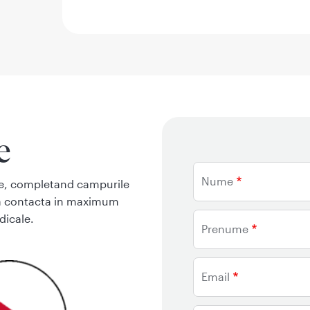
e
Nume
ine, completand campurile
va contacta in maximum
edicale.
Prenume
Email