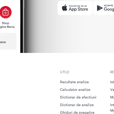
UTILE
R
Rezultate analize
Is
Calculator analize
Va
Dictionar de afectiuni
M
Dictionar de analize
In
Me
Ghiduri de pregatire