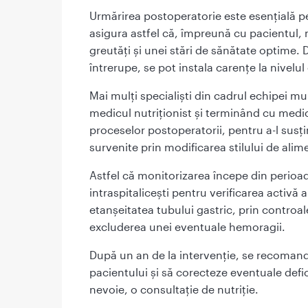
Urmărirea postoperatorie este esențială pe
asigura astfel că, împreună cu pacientul, 
greutăți și unei stări de sănătate optime.
întrerupe, se pot instala carențe la nivelu
Mai mulți specialiști din cadrul echipei mu
medicul nutriționist și terminând cu medic
proceselor postoperatorii, pentru a-l susți
survenite prin modificarea stilului de alim
Astfel că monitorizarea începe din perioa
intraspitalicești pentru verificarea activă 
etanșeitatea tubului gastric, prin controal
excluderea unei eventuale hemoragii.
După un an de la intervenție, se recomandǎ
pacientului și să corecteze eventuale defi
nevoie, o consultaţie de nutriţie.