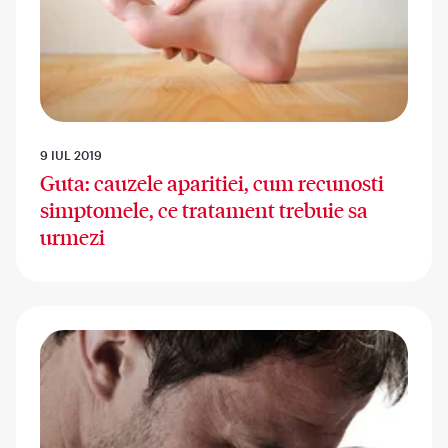
9 IUL 2019
Guta: cauzele aparitiei, cum recunosti
simptomele, ce tratament trebuie sa
urmezi