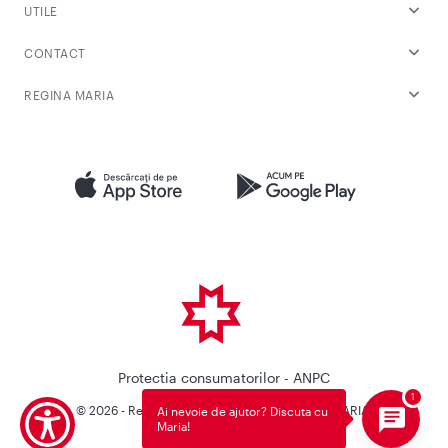
UTILE
CONTACT
REGINA MARIA
Protectia consumatorilor - ANPC
© 2026 - Reteaua Privata de Sanatate REGINA MARIA.
Ai nevoie de ajutor? Discuta cu
Maria!
Toate drepturile rezervate.