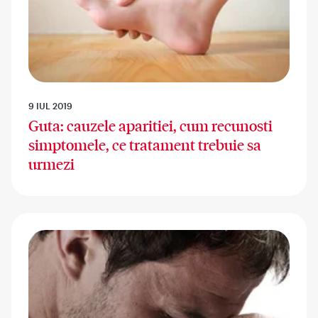
9 IUL 2019
Guta: cauzele aparitiei, cum recunosti
simptomele, ce tratament trebuie sa
urmezi