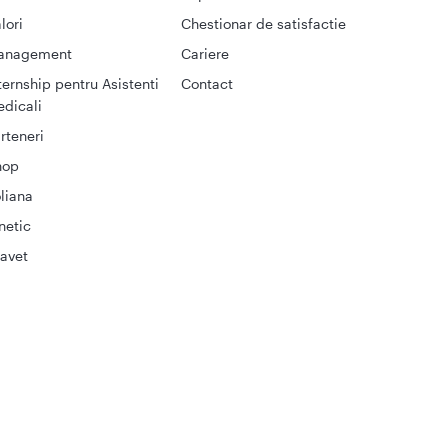
lori
Chestionar de satisfactie
anagement
Cariere
ternship pentru Asistenti
Contact
dicali
rteneri
hop
liana
netic
avet