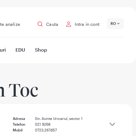
RO
te analize
Cauta
Intra in cont
uri
EDU
Shop
n Toc
Adresa
Str. Axinte Uricariul, sector 1
Telefon
021 9268
Mobil
0723.267.657