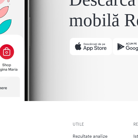
mobilă R
UTILE
R
Rezultate analize
Is