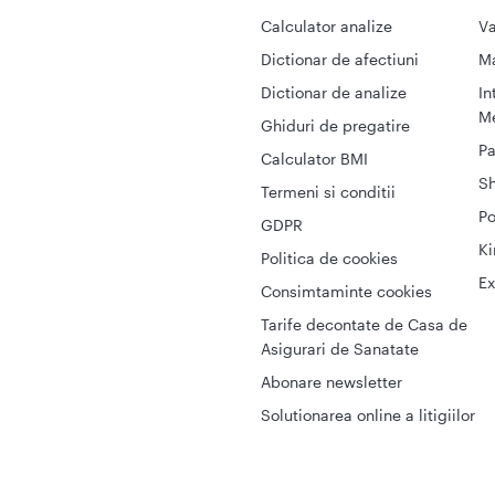
Calculator analize
Va
Dictionar de afectiuni
M
Dictionar de analize
In
Me
Ghiduri de pregatire
Pa
Calculator BMI
S
Termeni si conditii
Po
GDPR
Ki
Politica de cookies
Ex
Consimtaminte cookies
Tarife decontate de Casa de
Asigurari de Sanatate
Abonare newsletter
Solutionarea online a litigiilor