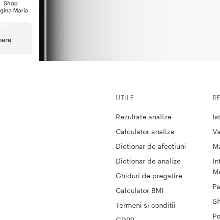
UTILE
R
Rezultate analize
Is
Calculator analize
Va
Dictionar de afectiuni
M
Dictionar de analize
In
Me
Ghiduri de pregatire
Pa
Calculator BMI
S
Termeni si conditii
Po
GDPR