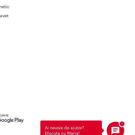
netic
avet
Ai nevoie de ajutor?
Discuta cu Maria!