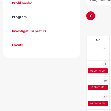
Profil medic
Program
Investigatii si preturi
LUN.
Locatii
27
3
08:00 - 16:00
10
13:00 - 21:00
17
08:00 - 16:00