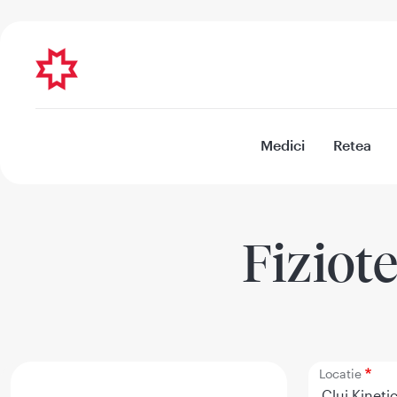
Medici
Retea
Fiziot
Locatie