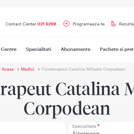
Contact Center
021 9268
Programeaza-te
Rezulta
Centre
Specialitati
Abonamente
Pachete si pret
Acasa
Medici
Fizioterapeut Catalina Mihaela Corpodean
erapeut Catalina 
Corpodean
Specialitate