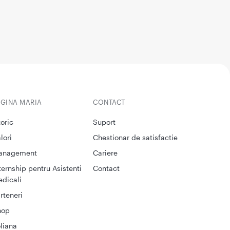
EGINA MARIA
CONTACT
toric
Suport
lori
Chestionar de satisfactie
anagement
Cariere
ternship pentru Asistenti
Contact
dicali
rteneri
hop
liana