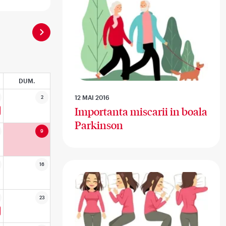
DUM.
12 MAI 2016
2
Importanta miscarii in boala
Parkinson
9
16
23