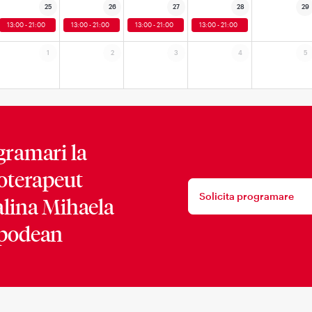
25
26
27
28
29
13:00 - 21:00
13:00 - 21:00
13:00 - 21:00
13:00 - 21:00
1
2
3
4
5
gramari la
ioterapeut
Solicita programare
alina Mihaela
podean