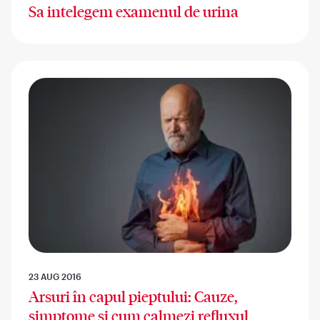
Sa intelegem examenul de urina
23 AUG 2016
Arsuri în capul pieptului: Cauze,
simptome și cum calmezi refluxul