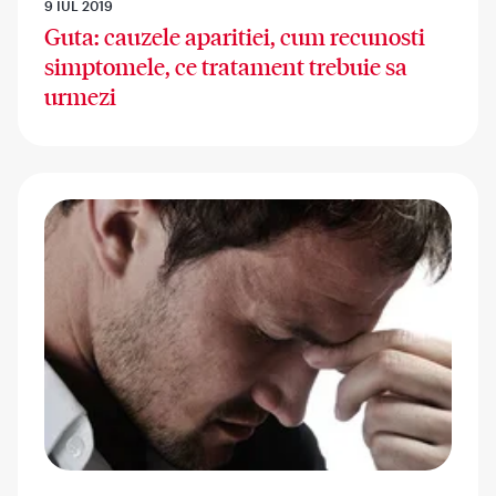
9 IUL 2019
Guta: cauzele aparitiei, cum recunosti
simptomele, ce tratament trebuie sa
urmezi