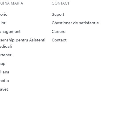
EGINA MARIA
CONTACT
toric
Suport
lori
Chestionar de satisfactie
anagement
Cariere
ternship pentru Asistenti
Contact
dicali
rteneri
hop
liana
netic
avet