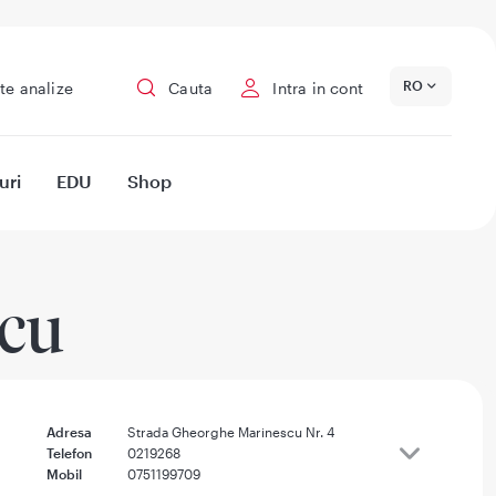
RO
te analize
Cauta
Intra in cont
uri
EDU
Shop
icu
Adresa
Strada Gheorghe Marinescu Nr. 4
Telefon
0219268
Mobil
0751199709