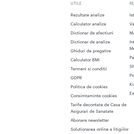
UTILE
R
Rezultate analize
Is
Calculator analize
Va
Dictionar de afectiuni
M
Dictionar de analize
In
Me
Ghiduri de pregatire
Pa
Calculator BMI
S
Termeni si conditii
Po
GDPR
Ki
Politica de cookies
Ex
Consimtaminte cookies
Tarife decontate de Casa de
Asigurari de Sanatate
Abonare newsletter
Solutionarea online a litigiilor