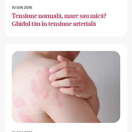
10 IUN 2016
Tensiune normală, mare sau mică?
Ghidul tău în tensiune arterială