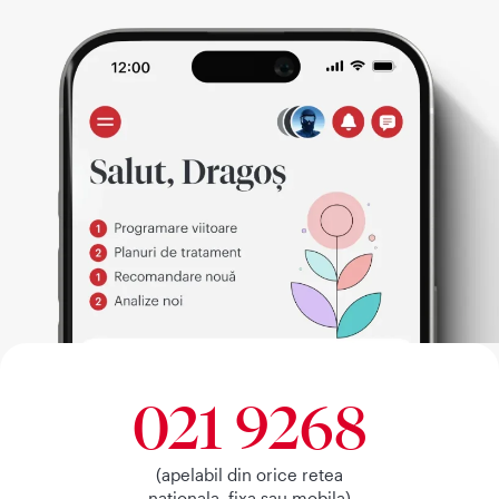
021 9268
(apelabil din orice retea
nationala, fixa sau mobila)