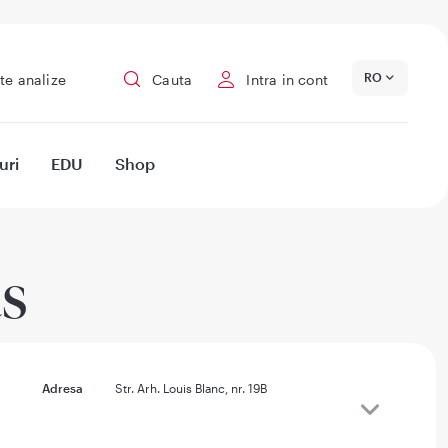
RO
te analize
Cauta
Intra in cont
uri
EDU
Shop
as
Adresa
Str. Arh. Louis Blanc, nr. 19B