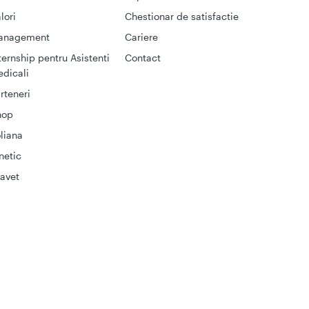
lori
Chestionar de satisfactie
anagement
Cariere
ternship pentru Asistenti
Contact
dicali
rteneri
hop
liana
netic
avet