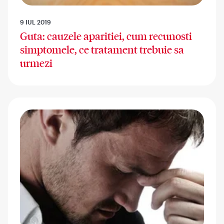
9 IUL 2019
Guta: cauzele aparitiei, cum recunosti
simptomele, ce tratament trebuie sa
urmezi