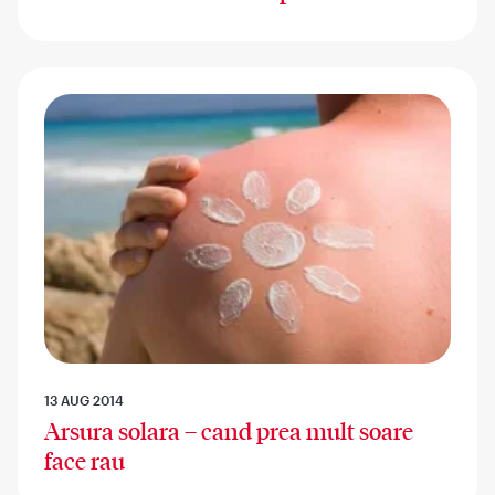
13 AUG 2014
Arsura solara – cand prea mult soare
face rau