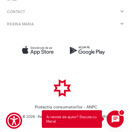
CONTACT
REGINA MARIA
Protectia consumatorilor - ANPC
© 2026 - Reteaua Privata de Sanatate REGINA MARIA.
Ai nevoie de ajutor? Discuta cu
Maria!
Toate drepturile rezervate.