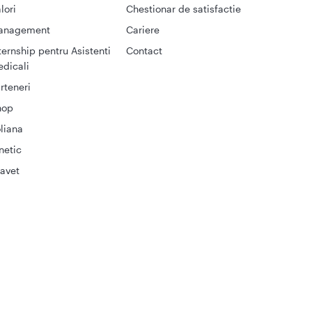
lori
Chestionar de satisfactie
anagement
Cariere
ternship pentru Asistenti
Contact
dicali
rteneri
hop
liana
netic
avet