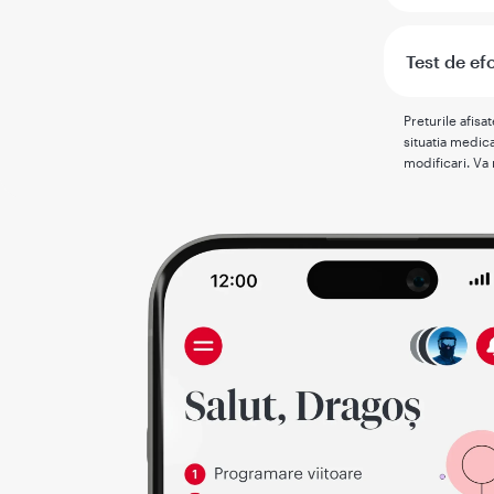
Test de ef
Preturile afisa
situatia medica
modificari. Va 