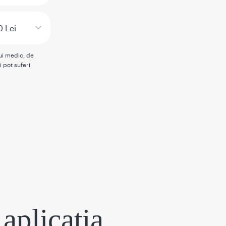
 Lei
rui medic, de
i pot suferi
aplicația