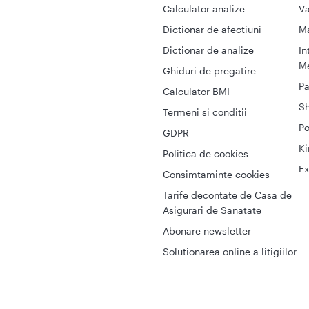
Calculator analize
Va
Dictionar de afectiuni
M
Dictionar de analize
In
Me
Ghiduri de pregatire
Pa
Calculator BMI
S
Termeni si conditii
Po
GDPR
Ki
Politica de cookies
Ex
Consimtaminte cookies
Tarife decontate de Casa de
Asigurari de Sanatate
Abonare newsletter
Solutionarea online a litigiilor