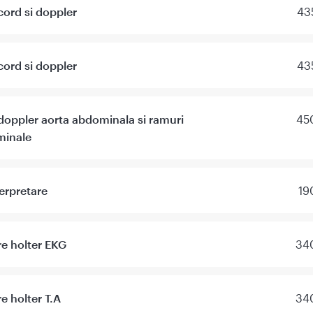
cord si doppler
43
cord si doppler
43
doppler aorta abdominala si ramuri
450
minale
erpretare
19
re holter EKG
340
e holter T.A
340