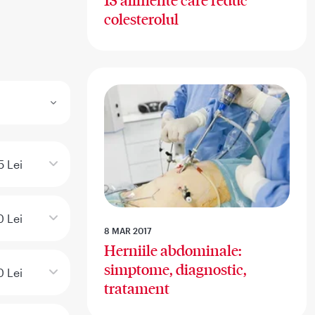
13 alimente care reduc
colesterolul
5 Lei
 Lei
8 MAR 2017
Herniile abdominale:
simptome, diagnostic,
 Lei
tratament