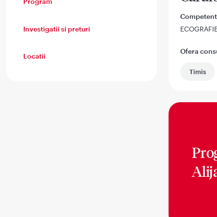
Program
Competent
Investigatii si preturi
ECOGRAFI
Ofera consul
Locatii
Timis
Pro
Ali