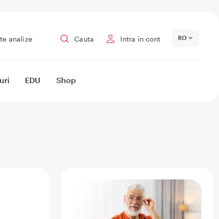
RO
te analize
Cauta
Intra in cont
uri
EDU
Shop