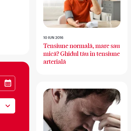
10 IUN 2016
Tensiune normală, mare sau
mică? Ghidul tău în tensiune
arterială