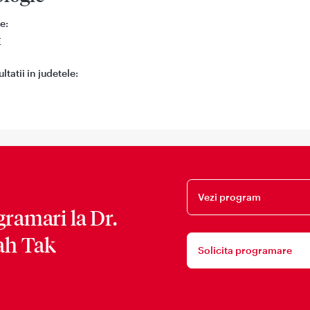
e:
E
tatii in judetele:
Vezi program
gramari la
Dr.
jah Tak
Solicita programare