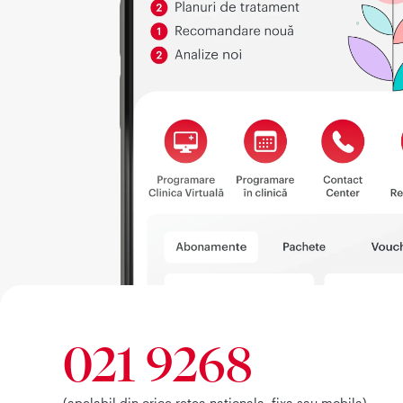
021 9268
(apelabil din orice retea nationala, fixa sau mobila)